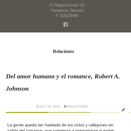
C/ Miguel Astrain 16
Pamplona. Navarra
T. 619229486
Relaciones
Del amor humano y el romance, Robert A.
Johnson
OCT 28, 2014
RELACIONES
La gente queda tan hastiada de los ciclos y callejones sin
salida del romance, que comienza a preguntarse si existe