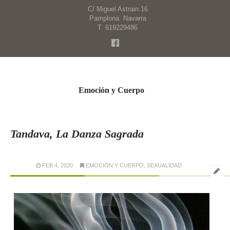
C/ Miguel Astrain 16
Pamplona. Navarra
T. 619229486
Emoción y Cuerpo
Tandava, La Danza Sagrada
FEB 4, 2020
EMOCIÓN Y CUERPO
,
SEXUALIDAD