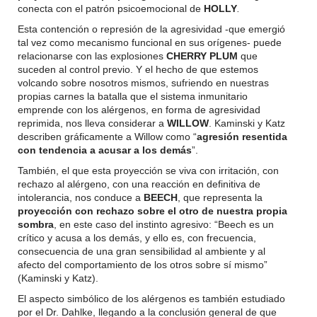
conecta con el patrón psicoemocional de
HOLLY
.
Esta contención o represión de la agresividad -que emergió
tal vez como mecanismo funcional en sus orígenes- puede
relacionarse con las explosiones
CHERRY PLUM
que
suceden al control previo. Y el hecho de que estemos
volcando sobre nosotros mismos, sufriendo en nuestras
propias carnes la batalla que el sistema inmunitario
emprende con los alérgenos, en forma de agresividad
reprimida, nos lleva considerar a
WILLOW
. Kaminski y Katz
describen gráficamente a Willow como “
agresión resentida
con tendencia a acusar a los demás
”.
También, el que esta proyección se viva con irritación, con
rechazo al alérgeno, con una reacción en definitiva de
intolerancia, nos conduce a
BEECH
, que representa la
proyección con rechazo sobre el otro de nuestra propia
sombra
, en este caso del instinto agresivo: “Beech es un
crítico y acusa a los demás, y ello es, con frecuencia,
consecuencia de una gran sensibilidad al ambiente y al
afecto del comportamiento de los otros sobre sí mismo”
(Kaminski y Katz).
El aspecto simbólico de los alérgenos es también estudiado
por el Dr. Dahlke, llegando a la conclusión general de que