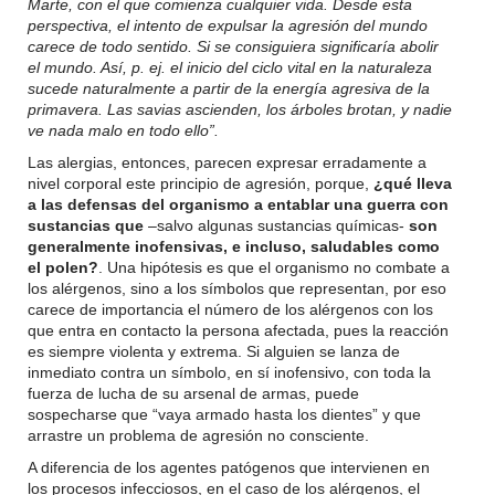
Marte, con el que comienza cualquier vida. Desde esta
perspectiva, el intento de expulsar la agresión del mundo
carece de todo sentido. Si se consiguiera significaría abolir
el mundo. Así, p. ej. el inicio del ciclo vital en la naturaleza
sucede naturalmente a partir de la energía agresiva de la
primavera. Las savias ascienden, los árboles brotan, y nadie
ve nada malo en todo ello”.
Las alergias, entonces, parecen expresar erradamente a
nivel corporal este principio de agresión, porque,
¿qué lleva
a las defensas del organismo a entablar una guerra con
sustancias que
–salvo algunas sustancias químicas-
son
generalmente inofensivas, e incluso, saludables como
el polen?
. Una hipótesis es que el organismo no combate a
los alérgenos, sino a los símbolos que representan, por eso
carece de importancia el número de los alérgenos con los
que entra en contacto la persona afectada, pues la reacción
es siempre violenta y extrema. Si alguien se lanza de
inmediato contra un símbolo, en sí inofensivo, con toda la
fuerza de lucha de su arsenal de armas, puede
sospecharse que “vaya armado hasta los dientes” y que
arrastre un problema de agresión no consciente.
A diferencia de los agentes patógenos que intervienen en
los procesos infecciosos, en el caso de los alérgenos, el