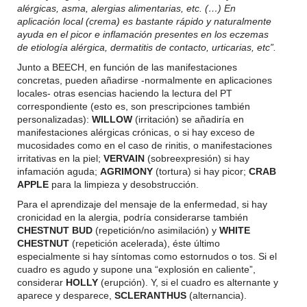
alérgicas, asma, alergias alimentarias, etc. (…) En
aplicación local (crema) es bastante rápido y naturalmente
ayuda en el picor e inflamación presentes en los eczemas
de etiología alérgica, dermatitis de contacto, urticarias, etc”.
Junto a BEECH, en función de las manifestaciones
concretas, pueden añadirse -normalmente en aplicaciones
locales- otras esencias haciendo la lectura del PT
correspondiente (esto es, son prescripciones también
personalizadas):
WILLOW
(irritación) se añadiría en
manifestaciones alérgicas crónicas, o si hay exceso de
mucosidades como en el caso de rinitis, o manifestaciones
irritativas en la piel;
VERVAIN
(sobreexpresión) si hay
infamación aguda;
AGRIMONY
(tortura) si hay picor;
CRAB
APPLE
para la limpieza y desobstrucción.
Para el aprendizaje del mensaje de la enfermedad, si hay
cronicidad en la alergia, podría considerarse también
CHESTNUT BUD
(repetición/no asimilación) y
WHITE
CHESTNUT
(repetición acelerada), éste último
especialmente si hay síntomas como estornudos o tos. Si el
cuadro es agudo y supone una “explosión en caliente”,
considerar
HOLLY
(erupción). Y, si el cuadro es alternante y
aparece y desparece,
SCLERANTHUS
(alternancia).