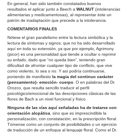
En general, han sido también constatados buenos
resultados el aplicar junto a Beech a
WALNUT
(intolerancias
alimentarias y medicamentosas), al representar éste un
patrón de inadaptación que precede a la intolerancia.
COMENTARIOS FINALES
Nótese el gran paralelismo entre la lectura simbólica y la
lectura de síntomas y signos; que no ha sido desarrollado
aquí en toda su extensión, ya que por ejemplo, Agrimony
(picor) es una personalidad que tiende a ocultar o reprimir
su enfado, dado que “no queda bien”, teniendo gran
dificultad de afrontar cualquier tipo de conflicto, que vive
como violento, lo sea o no. Y así podría continuarse,
poniendo de manifiesto
la magia del continuo carácter
(pensamiento)- emoción- cuerpo
. O en palabras del Dr.
Orozco, que resulta sencillo traducir el perfil
psicológico/emocional de las descripciones clásicas de las
flores de Bach a un nivel funcional y físico.
Ninguna de las vías aquí señaladas ha de tratarse con
orientación alopática
, sino que es imprescindible la
personalización, con constatación, en la prescripción floral.
Tómense como un conjunto de posibilidades o un ejercicio
de traducción de un enfoque al lenguaje floral. Como el Dr.