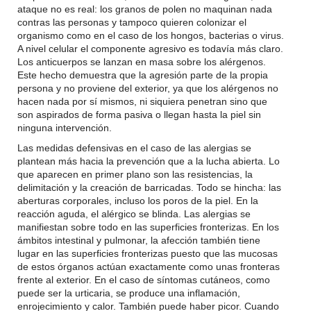
ataque no es real: los granos de polen no maquinan nada
contras las personas y tampoco quieren colonizar el
organismo como en el caso de los hongos, bacterias o virus.
A nivel celular el componente agresivo es todavía más claro.
Los anticuerpos se lanzan en masa sobre los alérgenos.
Este hecho demuestra que la agresión parte de la propia
persona y no proviene del exterior, ya que los alérgenos no
hacen nada por sí mismos, ni siquiera penetran sino que
son aspirados de forma pasiva o llegan hasta la piel sin
ninguna intervención.
Las medidas defensivas en el caso de las alergias se
plantean más hacia la prevención que a la lucha abierta. Lo
que aparecen en primer plano son las resistencias, la
delimitación y la creación de barricadas. Todo se hincha: las
aberturas corporales, incluso los poros de la piel. En la
reacción aguda, el alérgico se blinda. Las alergias se
manifiestan sobre todo en las superficies fronterizas. En los
ámbitos intestinal y pulmonar, la afección también tiene
lugar en las superficies fronterizas puesto que las mucosas
de estos órganos actúan exactamente como unas fronteras
frente al exterior. En el caso de síntomas cutáneos, como
puede ser la urticaria, se produce una inflamación,
enrojecimiento y calor. También puede haber picor. Cuando