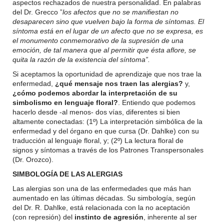
aspectos rechazados de nuestra personalidad. En palabras
del Dr. Grecco ”
los afectos que no se manifiestan no
desaparecen sino que vuelven bajo la forma de síntomas. El
síntoma está en el lugar de un afecto que no se expresa, es
el monumento conmemorativo de la supresión de una
emoción, de tal manera que al permitir que ésta aflore, se
quita la razón de la existencia del síntoma”.
Si aceptamos la oportunidad de aprendizaje que nos trae la
enfermedad,
¿q
ué mensaje nos traen las alergias?
y,
¿cómo podemos abordar la interpretación de su
simbolismo en lenguaje floral?
. Entiendo que podemos
hacerlo desde -al menos- dos vías, diferentes si bien
altamente conectadas: (1º) La interpretación simbólica de la
enfermedad y del órgano en que cursa (Dr. Dahlke) con su
traducción al lenguaje floral, y; (2º) La lectura floral de
signos y síntomas a través de los Patrones Transpersonales
(Dr. Orozco).
SIMBOLOGÍA DE LAS ALERGIAS
Las alergias son una de las enfermedades que más han
aumentado en las últimas décadas. Su simbología, según
del Dr. R. Dahlke, está relacionada con la no aceptación
(con represión) del
instinto de agresión
, inherente al ser