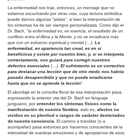
La enfermedad nos trae, entonces, un mensaje que no
estamos escuchando por otras vías, cuya lectura simbólica
puede darnos algunas “pistas”, si bien la interpretación de
los síntomas ha de ser siempre personalizada. Como dijo el
Dr. Bach, “
la
enfermedad es, en esencia, el resultado de un
conflicto entre el Alma y la Mente, y no se erradicará más
que con un esfuerzo espiritual y mental (…).
La
enfermedad, en apariencia tan cruel, es en sí
beneficiosa y existe por nuestro bien, y, si se interpreta
correctamente, nos guiará para corregir nuestros
defectos esenciales
(…).
El sufrimiento es un correctivo
para destacar una lección que de otro modo nos habría
pasado desapercibida y que no puede erradicarse
hasta que no se aprende la lección
”.
El abordaje en la consulta floral de esa interpretación pasa,
expresando la anterior cita del Dr. Bach en lenguaje
junguiano, por
entender los síntomas físicos como la
manifestación de nuestra Sombra
, esto es,
afectos no
vividos en su plenitud o rasgos de carácter desterrados
de nuestra conciencia
. El camino a transitar (o a
acompañar) pasa entonces por hacernos conscientes de la
intensidad de nuestras emociones y de apropiarnos de esos