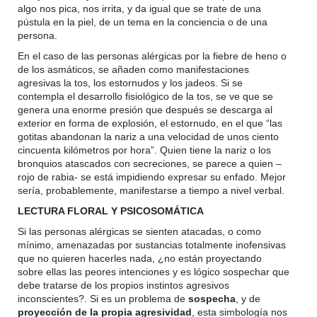
algo nos pica, nos irrita, y da igual que se trate de una
pústula en la piel, de un tema en la conciencia o de una
persona.
En el caso de las personas alérgicas por la fiebre de heno o
de los asmáticos, se añaden como manifestaciones
agresivas la tos, los estornudos y los jadeos. Si se
contempla el desarrollo fisiológico de la tos, se ve que se
genera una enorme presión que después se descarga al
exterior en forma de explosión, el estornudo, en el que “las
gotitas abandonan la nariz a una velocidad de unos ciento
cincuenta kilómetros por hora”. Quien tiene la nariz o los
bronquios atascados con secreciones, se parece a quien –
rojo de rabia- se está impidiendo expresar su enfado. Mejor
sería, probablemente, manifestarse a tiempo a nivel verbal.
LECTURA FLORAL Y PSICOSOMÁTICA
Si las personas alérgicas se sienten atacadas, o como
mínimo, amenazadas por sustancias totalmente inofensivas
que no quieren hacerles nada, ¿no están proyectando
sobre ellas las peores intenciones y es lógico sospechar que
debe tratarse de los propios instintos agresivos
inconscientes?. Si es un problema de
sospecha
, y de
proyección de la propia agresividad
, esta simbología nos