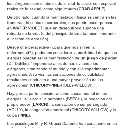
los alérgenos son símbolos de lo vital, lo sucio, con especial
realce de lo sexual, como algo impuro (
CRAB APPLE
).
De otro lado, cuando la manifestación física se centra en las
fronteras de contacto corporales, nos puede hacer pensar
en
WATER VIOLET
, que en desequilibrio supone una
retirada de la vida (o del principio de vida también inherente
al instinto de agresión).
Desde otra perspectiva (¿para qué nos sirven la
enfermedad?), podemos considerar la posibilidad de que las
alergias puedan ser la manifestación de
un juego de poder
(Dr. Dahlke): “Imponerse a los demás evitando los
alérgenos, tiranizando el mundo y con ello experimentar
agresiones. A su vez, las sensaciones de culpabilidad
resultantes conducen a una mayor proyección de las
agresiones” (
CHICORY-PINE-
HOLLY-WILLOW).
Hay, por su parte, considera como causa mental de las
alergias, la “alergia” a personas (BEECH), la negación del
propio poder (
LARCH
), la sensación de ser perseguido
(HOLLY), la congestión emocional (CHICORY-WILLOW) y la
culpa (
PINE
).
Los psicólogos M. y R. Gracia Daponte han constando en su