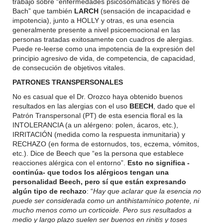
trabajo sobre “enfermedades psicosomáticas y flores de
Bach” que también
LARCH
(sensación de incapacidad e
impotencia), junto a HOLLY y otras, es una esencia
generalmente presente a nivel psicoemocional en las
personas tratadas exitosamente con cuadros de alergias.
Puede re-leerse como una impotencia de la expresión del
principio agresivo de vida, de competencia, de capacidad,
de consecución de objetivos vitales.
PATRONES TRANSPERSONALES
No es casual que el Dr. Orozco haya obtenido buenos
resultados en las alergias con el uso
BEECH
, dado que el
Patrón Transpersonal (PT) de esta esencia floral es la
INTOLERANCIA (a un alérgeno: polen, ácaros, etc.),
IRRITACIÓN (medida como la respuesta inmunitaria) y
RECHAZO (en forma de estornudos, tos, eczema, vómitos,
etc.). Dice de Beech que “es la persona que establece
reacciones alérgica con el entorno”.
Esto no significa -
continúa- que todos los alérgicos tengan una
personalidad Beech, pero sí que están expresando
algún tipo de rechazo
: “
Hay que aclarar que la esencia no
puede ser considerada como un antihistamínico potente, ni
mucho menos como un corticoide. Pero sus resultados a
medio y largo plazo suelen ser buenos en rinitis y toses